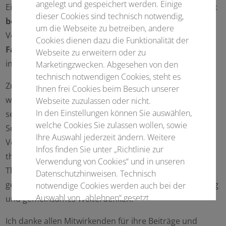
angelegt und gespeichert werden. Einige
Ein besonderes Augenmerk gilt der
Therapiesicherheit
dieser Cookies sind technisch notwendig,
bei der Anwendung von Cannabis
sowie der
um die Webseite zu betreiben, andere
Vorstellung
seltener Krankheitsbilder und
Cookies dienen dazu die Funktionalität der
Fallberichte aus der Praxis
, die unseren Blick für
Webseite zu erweitern oder zu
individuelle und ungewöhnliche Verläufe schärfen.
Marketingzwecken. Abgesehen von den
technisch notwendigen Cookies, steht es
Zugleich wird deutlich, dass wir Schmerz nur dann
Ihnen frei Cookies beim Besuch unserer
wirksam behandeln können, wenn wir
Webseite zuzulassen oder nicht.
In den Einstellungen können Sie auswählen,
sektorübergreifend denken und handeln. Die
welche Cookies Sie zulassen wollen, sowie
Schnittstellen zwischen ambulanter und stati­onärer
Ihre Auswahl jederzeit ändern. Weitere
Versorgung, zwischen ärztlichen, psychologischen und
Infos finden Sie unter „Richtlinie zur
therapeutischen Disziplinen sind entscheidend für den
Verwendung von Cookies“ und in unseren
Therapieerfolg. Der Mitteldeutsche Schmerztag setzt
Datenschutzhinweisen. Technisch
genau hier an – als Plattform für Austausch, Vernetzung
notwendige Cookies werden auch bei der
Auswahl von „ablehnen“ gesetzt.
und gemeinsames Weiterdenken.
Ich danke allen Mitwirkenden für ihre Beiträge und
Notwendige Cookies