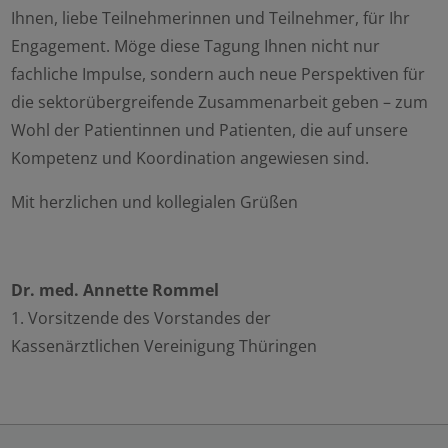
Ihnen, liebe Teilnehmerinnen und Teil­nehmer, für Ihr
Statistisch
Engagement. Möge diese Tagung Ihnen nicht nur
fachliche Impulse, sondern auch neue Perspektiven für
Externer Inhalt
die sektorübergreifende Zusammenarbeit geben – zum
Wohl der Patientinnen und Patienten, die auf unsere
Alle auswählen
Kompetenz und Koordination angewiesen sind.
Mit herzlichen und kollegialen Grüßen
Ablehnen
Speichern
Dr. med. Annette Rommel
1. Vorsitzende des Vorstandes der
Kassenärztlichen Vereinigung Thüringen
Details anzeigen
Impressum
|
Datenschutz