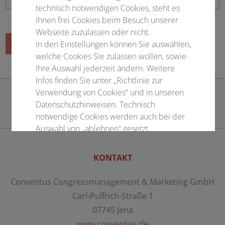
technisch notwendigen Cookies, steht es
Ihnen frei Cookies beim Besuch unserer
Webseite zuzulassen oder nicht.
Senden
In den Einstellungen können Sie auswählen,
welche Cookies Sie zulassen wollen, sowie
Ihre Auswahl jederzeit ändern. Weitere
Infos finden Sie unter „Richtlinie zur
Verwendung von Cookies“ und in unseren
Datenschutzhinweisen. Technisch
notwendige Cookies werden auch bei der
Auswahl von „ablehnen“ gesetzt.
Notwendige Cookies
KONTAKT
Statistisch
Conventus Congressmanagement & Marketing GmbH
Carl-Pulfrich-Straße 1
Externer Inhalt
07745 Jena
www.conventus.de